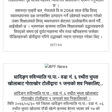
छ ।
सशस्त्र प्रहरी बल¸ नेपालले वि.स.2068 साल देखि विपद्
व्यवस्थापनमा दक्ष जनशक्ति उत्पादन गर्ने उद्देश्यले स्थापना गरेको
उक्त शिक्षालयले विपद् व्यवस्थापन क्षेत्रमा उल्लेखनीय कार्य गर्दै
आईरहेको छ । भ्रमणका क्रममा तालिम शिक्षालयको उद्धारकहरुले
विपद्को समय एवं दुर्घटनाहरुमा भीर तथा खोँचहरुमा फसेका
पीडितहरुको डोरीद्वारा गरिने उद्धारको नमुना प्रस्तुत गरेका थिए ।
सशस्त्र प्रहरी कर्मचारीहरुलाई निर्देशन सम्बोधन गर्ने क्रममा गृह
2077-9-6
सचिव महेश्‍वर न्यौपानेले सशस्त्र प्रहरी बल¸ नेपालका राष्ट्र सेवक
कर्मचारीहरुलाई विपद्‍मा पुर्याएको योगदानको कदर गर्दै उच्च
मनोबलका साथ आफ्नो जिम्मेवारी निभाउननिर्देशन दिनु भयो ।
अवलोकन भ्रमणमा गृह सचिव सहित प्रहरी महानिरीक्षक शैलेश थापा
क्षेत्री, सशस्त्र प्रहरी महानिरीक्षक शैलेन्द्र खनाल, राष्ट्रिय
अनुसन्धान विभागका मुख्य अनुसन्धान निर्देशक गणेश अधिकारी एवं
धादिङ्ग रुविभ्यालि गा.पा.- वडा नं. ६ स्थीत भुम्ला
चितवन जिल्लाका प्र.जि.अ. नारायण प्रसाद भट्टराई लगायत सुरक्षा
खोलाबाट गोताखोर टोलीद्वारा १ जनाको शव निकालिएको
निकायका प्रमुखहरु सहभागी थिए।भभ्रमण टोलीद्वारा शिक्षालयमा
रहेको विभिन्‍न उद्धार कार्यमा प्रयोग हुने उद्धार उपकरण स्टोर¸ ट्रमा
।
धादिङ्ग रुविभ्यालि गा.पा.- वडा नं. ६ स्थीत भुम्ला खोलाबाट
अस्पताल निरीक्षण गर्नुका साथै शिक्षालयका समादेशक सशस्त्र
गोताखोर टोलीद्वारा १ जनाको शव निकालिएको ।
प्रहरी बरिष्ठ उपरीक्षक कालीदास धौवजीले शिक्षालयको गतिविधी
मिति २०७६/०६/३० गते जिल्ला धादिङ्ग रुविभ्यालि गा.पा.- वडा नं. ०६
बारेसंक्षिप्त ब्रिफिङ्ग प्रस्तुत गर्नु भएको थियो ।
स्थीत भुम्ला खोलामा पौडी खेल्ने क्रममा बेपत्ता भएका वर्ष १७ को