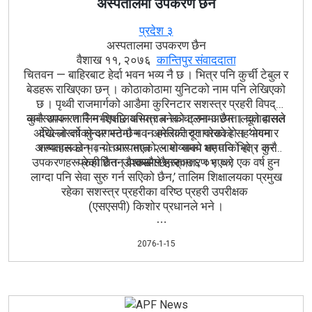
अस्पतालमा उपकरण छैन
प्रदेश ३
अस्पतालमा उपकरण छैन
वैशाख ११, २०७६
कान्तिपुर संवाददाता
चितवन — बाहिरबाट हेर्दा भवन भव्य नै छ । भित्र पनि कुर्ची टेबुल र
बेडहरू राखिएका छन् । कोठाकोठामा युनिटको नाम पनि लेखिएको
छ । पृथ्वी राजमार्गको आडैमा कुरिनटार सशस्त्र प्रहरी विपद्
व्यवस्थापन तालिम शिक्षालयभित्र बनेको ट्रमा अस्पतालको हालत
कुनै उपकरण नै नभएपछि अस्पताल सञ्चालनमा छैन । दूतावासले
अघिल्लो वर्षको अगस्टमा भवन हस्तान्तरण गरेको हो । ‘भवन र
देखे जस्तो सुन्दर भने छैन । अमेरिकी दूतावासको सहयोगमा
अस्पतालको भवन तयार भएको लामो समय भए पनि भित्र कुनै
शय्याहरू छन् । यो अस्पताल २५ शय्याको क्षमताको हो । तर
उपकरणहरू केही छैनन् । त्यसैले हस्तान्तरण भएको एक वर्ष हुन
प्रकाशित : वैशाख ११, २०७६ ०९:०९
उपकरण छैनन् ।
लाग्दा पनि सेवा सुरु गर्न सएिको छैन,’ तालिम शिक्षालयका प्रमुख
रहेका सशस्त्र प्रहरीका वरिष्ठ प्रहरी उपरीक्षक
(
एसएसपी) किशोर प्रधानले भने ।
पृथ्वीराजमार्ग र नारायणगढ मुग्लिन सडक खण्ड दुर्घटना धेरै हुने
2076-1-15
सडक हो । दुर्घटनाका घाइतेलाई कम्तीमा एक घण्टा परको भरतपुर र
चार घण्टा टाढाको पोखरा वा काठमाडौं लगेर उपचार गर्नुपर्ने बाध्यता
छ । सामान्य घाइतेको उपचार पनि राजमार्ग क्षेत्रमा हुन सकेको
छैन । चोट लागेको ठाउँबाट बगेको रगत नरोकिँदा घाइतेको ज्यानै
जाने गरेको दुःखद अवस्था पनि छ ।