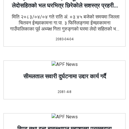
लेदोसहितको भल घरभित्र छिरेकोले सशस्त्र प्रहरीले
गरे उद्धार"
मिति २०८३/०४/०४ गते राति अं. ०३:४५ बजेको समयमा जिल्ला
चितवन ईच्छाकामना गा.पा. ३ फिस्लिङ्गमा ईच्छाकामना
गाउँपालिकाका पूर्व अध्यक्ष गिता गुरुङ्गको घरमा लेदो सहितको भल
घरभित्र छिरेकोले घरभित्र रहेको सामान, लत्ता कपडा, उपकरणहरु
2083-04-04
लगायत अन्य सामाग्रीहरु निकाल्नका साथै उक्त लेदो पन्छाउनको
लागि आवश्यक जनशक्ति सहित यस शिक्षालयबाट सशस्त्र प्रहरी
सहायक निरीक्षक सुमन कुँवरको कमाण्डमा ऐ. मितिको १०:४५
बजेको समयमा आवश्यक सामाग्रीहरु सहित उद्धार टोली खटि गएको
।
सीमलताल सवारी दुर्घटनामा उद्दार कार्य गर्दै
2081-4-8
विपद् तथा द्वन्द ब्यवस्थापन महाशाखा प्रमुखद्वारा