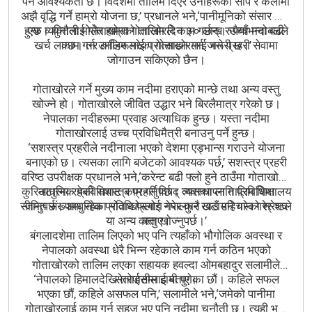
पर्ने आवश्यकता छ। विदेशमा तालिम दिएर उनीहरूको सीप र कलामा
अझै वृद्धि गर्ने हाम्रो योजना छ,’ प्रधानले भने,‘पानीमूनिको संसार अर्कै
हुन्छ। चुनौती मोलेर हाम्रा गोताखोरले काम गर्छन्। उच्च मनोबलले
एक व्यक्तिलाई गोताखोरको तालिम दिन ३० लाख रुपैयाँभन्दा बढी
खर्च लाग्छ। तर तालिम गरेका गोताखोरलाई भने प्रहरी सेवामा
काम गर्न उनीहरूलाई प्रोत्साहन गर्न जरूरी छ।’
जोगाउन सकिएको छैन।
गोताखोरले गर्ने मुख्य काम नदीमा हराएको मान्छे तथा अन्य वस्तु
खोज्ने हो। गोताखोरले जीवित उद्धार भने बिरलैमात्र गरेको छ।
नेपालका नदीहरूमा प्रवाह अत्याधिक हुन्छ। यस्ता नदीमा
गोताखोरलाई उच्च प्रविधिमैत्री बनाउनु पर्ने हुन्छ।
‘सशस्त्र प्रहरीले नदीनाला भएको देशमा एड्भान्स गराउने योजना
बनाएको छ। त्यसका लागि बजेटको आवश्यक पर्छ,’ सशस्त्र प्रहरी
वरिष्ठ उपरीक्षक प्रधानले भने,‘करेन्ट बढी फ्लो हुने ठाउँमा गोताखोरले
कुरिनटारमा रहेको सशस्त्र प्रहरी विपद् व्यवस्थापन तालिम शिक्षालय
आधुनिक प्रविधिबाट काम गर्नुपर्छ। त्यसका लागि प्रविधिमा
सीमित संख्यामा रहेका गोताखोरलाई नेपालभर खटाउने गरेको श्रेष्ठले
जानुपर्छ। आधुनिक प्रविधि प्रयोग गरेर कुनै ठाउँ पहिचान गरेर शव
या अन्य वस्तु खोज्नुपर्छ।’
बताए।
बंगलादशेमा तालिम लिएको भए पनि त्यहाँको भौगोलिक अवस्था र
नेपालको अवस्था धेरै भिन्न रहेकाले काम गर्न कठिन भएको
गोताखोरको तालिम लएका सहायक हवल्दा ओमबहादुर सलामीले
‘नेपालको हिमालदेखि तराईसम्म हामी पुगेका छौं। कहिले सफल
सेतोपाटीलाई बताए।
भएका छौं, कहिले असफल पनि,’ सलामीले भने,‘जमेको पानीमा
गोताखोरलाई काम गर्न सहज भए पनि नदीमा चुनौती छ। त्यही भएर