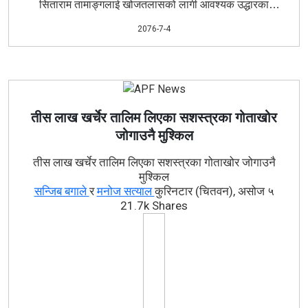
सिताराम तामाङ्गलाई खोजतलासको लागी आवश्यक उद्धारका
सामाग्रीहरु सहित यस शिक्षालय दरवन्दी आई.डि.नं. १३७८ का
2076-7-4
स.प्र.नि. लक्ष्मण बहादुर बस्नेतको कमाण्डमा गोताखोर सहित ४ जना
स.प्र.क हरु नेपाली सेनाको हेलीद्धारा मिति २०७६/०७/०१ गते १७:००
बजेको समयमा घटनास्थलतर्फ खटीगई खोजतलास गर्दा मिति
:४५
२०७६/०७/०२ गते बिहान ०९
बजेको समयमा मृत अवस्थामा फेला
पारी निजको शबलाई उक्त खोलाबाट निकाली आफन्तलाई बुझाईएको ।
तीस लाख खर्चेर तालिम लिएका सशस्त्रका गोताखोर
जोगाउनै मुश्किल
तीस लाख खर्चेर तालिम लिएका सशस्त्रका गोताखोर जोगाउनै
मुश्किल
सन्जिब बगाले
र
मनोज सत्याल
कुरिनटार (चितवन), असोज ५
21.7k Shares