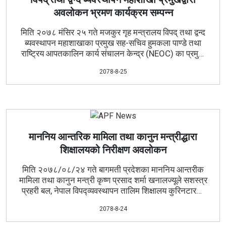
अवलोकन भ्रमण कार्यक्रम सम्पन्न
मिति २०७८ मंसिर २५ गते मजकुर गृह मन्त्रालय विपद् तथा द्वन्द
ब्यवस्थापन महाशाखाका प्रमुख सह-सचिव हुमकला पाण्डे तथा
राष्ट्रिय आपतकालिन कार्य संचालन केन्द्र (
NEOC
) का प्रमुख
खुमकान्त आचार्य सशस्त्र प्रहरी बल, नेपाल विपद् व्यवस्थापन तालिम
2078-8-25
शिक्षालय कुरिनटारमा पाल्नु भई शिक्षालयमा प्रदर्शन गरिएको विपद्
उद्दार सम्बन्धी
Demonstration
कार्यक्रम तथा विपद् व्यवस्थापन
अभिलेख तथा प्रदर्शनी केन्द्रको अवलोकन भ्रमण गर्नु भयो ।
माननिय आन्तरिक मामिला तथा कानुन मन्त्रीद्धारा
शिक्षालयको निरीक्षण अवलोकन
मिति २०७८/०८/२४ गते बागमती प्रदेशका माननिय आन्तरीक
मामिला तथा कानुन मन्त्री कृष्ण प्रसाद शर्मा खनालज्यूले सशस्त्र
प्रहरी बल, नेपाल विपद्व्यवस्थापन तालिम शिक्षालय कुरिनटारको
निरीक्षण अवलोकन भ्रमण गर्नु भयो । उक्त अवसरमा शिक्षालयद्धारा
2078-8-24
प्रदर्शन गरिएको विपद् उद्दार अभ्यास कार्य
(Demonstration/
Drill)
अन्तर्गत
Rope Rescue
अभ्यासको निरीक्षण अवलोकन