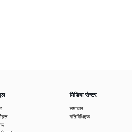
ाइल
मिडिया सेन्टर
्ट
समाचार
ीहरू
गतिविधिहरू
हरू