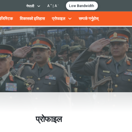
+
-
A
|
A
Low Bandwidth
नेपाली
जिस्टिक
विकासको इतिहास
प्रोफाइल
सम्पर्क गर्नुहोस्
प्रोफाइल