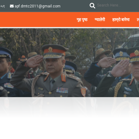
०५९
apf.dmtc2011@gmail.com
गृह पृष्ठ
ग्यालेरी
हाम्रो बारेमा
ल