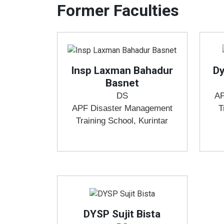
Former Faculties
Insp Laxman Bahadur
Dy
Basnet
DS
AP
APF Disaster Management
T
Training School, Kurintar
DYSP Sujit Bista