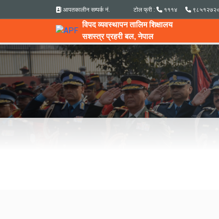
आपतकालीन सम्पर्क नं.
टोल फ्री :
१११४
९८५१२७२
विपद व्यवस्थापन तालिम शिक्षालय
सशस्त्र प्रहरी बल, नेपाल