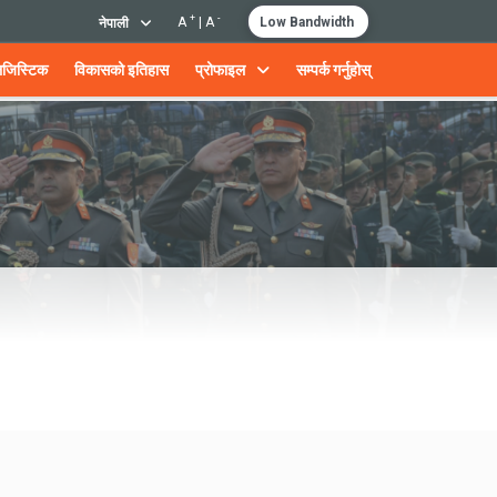
+
-
A
|
A
Low Bandwidth
नेपाली
जिस्टिक
विकासको इतिहास
प्रोफाइल
सम्पर्क गर्नुहोस्