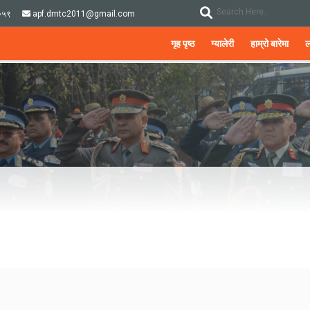
०५९
apf.dmtc2011@gmail.com
गृह पृष्ठ
ग्यालेरी
हाम्रो बारेमा
ल